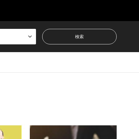
gensen_tcd050/breadcrumb.php
on line
66
ent/themes/gensen_tcd050/breadcrumb.php
on line
66