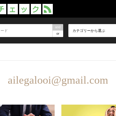
and
カテゴリーから選ぶ
or
urairevie/kabarai-reviews.com/public_html/wp-content/themes/
ailegalooi@gmail.com
in
/home/samurairevie/kabarai-reviews.com/public_html/wp-cont