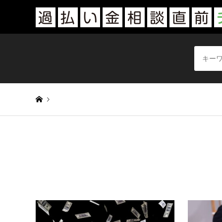
Warning
: Undefined variable $queried_object in
/home/sam
Warning
: Attempt to read property "display_name" on null 