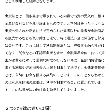
として利用した経緯となります。
出資法とは、箇条書きで示されている内容で出資の受入れ、預り
金及び金利などを取り締まるものです。元本保証をうたうような
出資の受入れや正規に法で定められた業者以外の業者が金融商品
を販売するなどを取り締まる法で、特に過払い金に関係する部分
は金利です。これに対して利息制限法とは、消費者金融会社だけ
でなく、闇金などの不認可業者も含め、金融業界全体において貸
主が消費者に対して暴利な搾取を行わない為に、金銭消費貸借に
際する利息や遅延損害金の上限を制限して法です。金銭消費貸借
とは、単純にお金を借りる契約のことです。このことからわかる
のは利息制限法の主眼は、利率を制限することに置かれていま
す。この法律が法の抜け道を誘発してしまいました。
２つの法律の違いは罰則