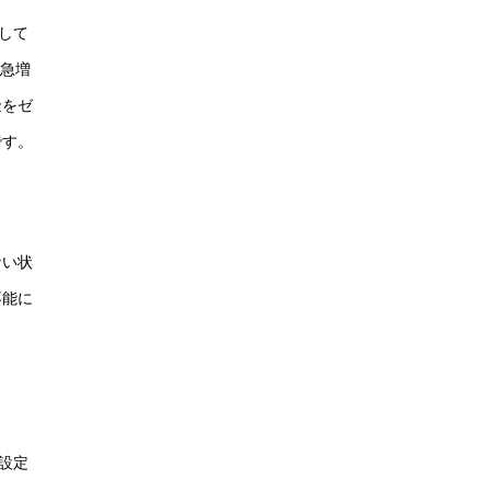
して
は急増
金をゼ
です。
ない状
不能に
設定