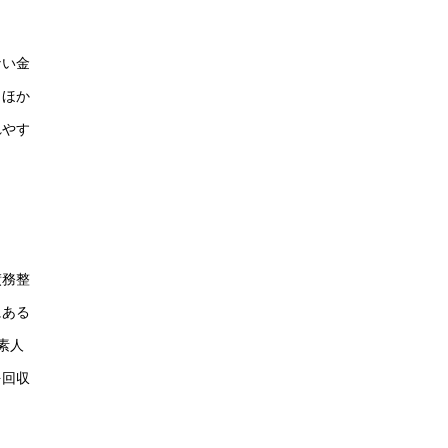
ない金
。ほか
れやす
債務整
にある
素人
を回収