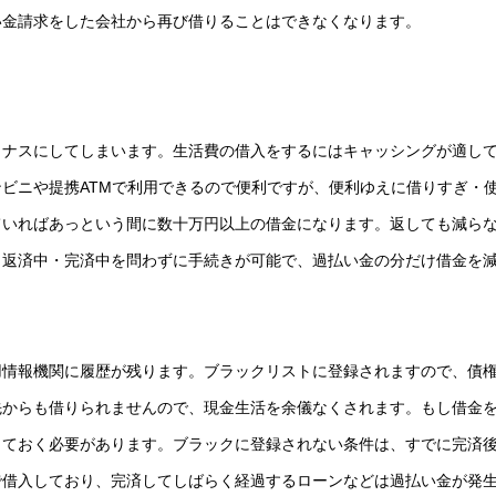
い金請求をした会社から再び借りることはできなくなります。
イナスにしてしまいます。生活費の借入をするにはキャッシングが適し
ビニや提携ATMで利用できるので便利ですが、便利ゆえに借りすぎ・
ていればあっという間に数十万円以上の借金になります。返しても減ら
。返済中・完済中を問わずに手続きが可能で、過払い金の分だけ借金を
用情報機関に履歴が残ります。ブラックリストに登録されますので、債
先からも借りられませんので、現金生活を余儀なくされます。もし借金
しておく必要があります。ブラックに登録されない条件は、すでに完済
で借入しており、完済してしばらく経過するローンなどは過払い金が発