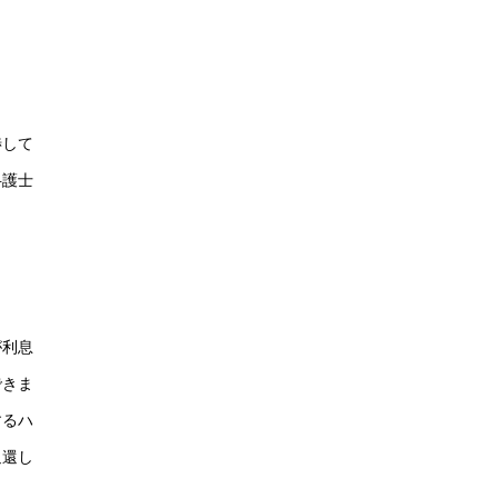
渉して
弁護士
が利息
できま
するハ
返還し