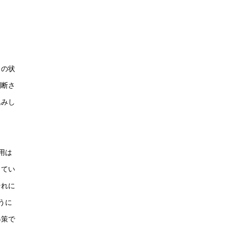
クの状
判断さ
込みし
用は
ってい
それに
うに
得策で