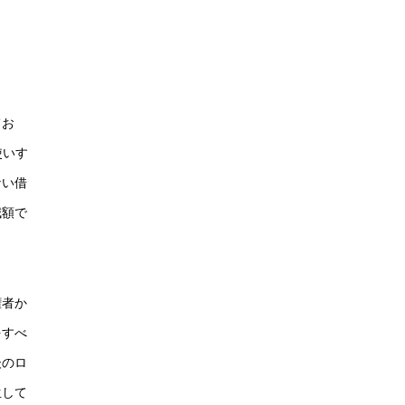
てお
使いす
ない借
減額で
権者か
をすべ
後のロ
生して