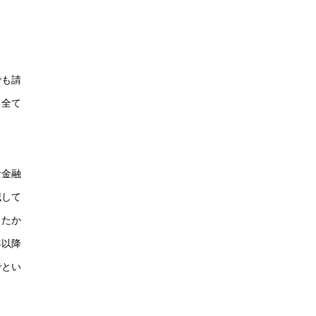
でも請
、全て
者金融
減して
ったか
年以降
でとい