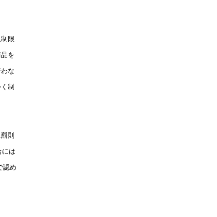
息制限
商品を
行わな
かく制
に罰則
合には
で認め