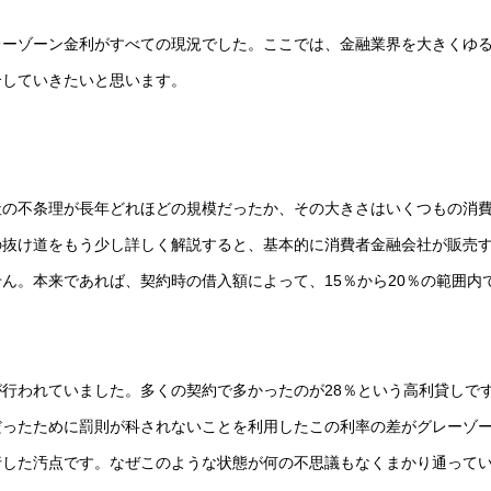
レーゾーン金利がすべての現況でした。ここでは、金融業界を大きくゆ
介していきたいと思います。
社の不条理が長年どれほどの規模だったか、その大きさはいくつもの消
の抜け道をもう少し詳しく解説すると、基本的に消費者金融会社が販売
ん。本来であれば、契約時の借入額によって、15％から20％の範囲内
が行われていました。多くの契約で多かったのが28％という高利貸しで
だったために罰則が科されないことを利用したこの利率の差がグレーゾ
行した汚点です。なぜこのような状態が何の不思議もなくまかり通って