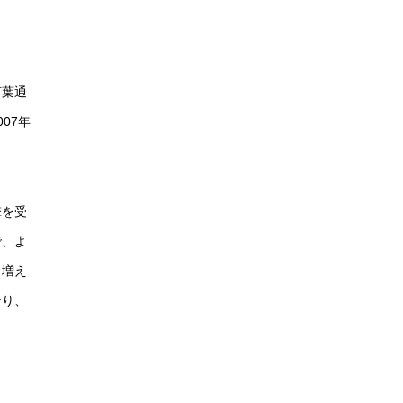
言葉通
07年
撃を受
で、よ
も増え
なり、