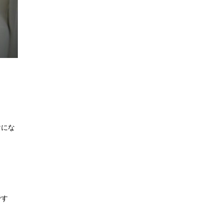
けにな
です