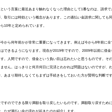
という言葉に最近あまり触れなくなった理由として1番なのは、請求で
が、取引には時効という概念があります。この過払い金請求に関しても
ら10年と定められています。
今から何年前かが非常に重要になってきます。例えば今から8年前に全
できるようになります。現在が2019年ですので、2009年以前に借金
ます。人間ですので、借金という負い目は忘れたいと思うものです。そ
りません。はっきりと何月何日に完済とわかれば問題はないのですが、
で、あまり期待しなくてもまずは手続きをしておいた方が賢明な判断で
金ですのでできる限り満額を取り戻したいものです。満額取り戻すため
で、なぜ過払い金の流れが起きたのか紹介します。