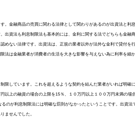
ます。金融商品の売買に関わる法律として関わりがあるのが出資法と利
す。出資法も利息制限法も基本的には、金利に関する法でどちらも金融
を認めない法律です。出資法は、正規の業者以外が法外な金利で貸付を
制限法は金融業者が消費者の生活を大きな影響を与えない為に利率を細
％に制限しています。これを超えるような契約を結んだ業者がいれば明確
円以上の融資の場合の上限を15％、１０万円以上１００万円未満の場
になるのが利息制限法には明確な罰則がなかったということです。出資法
ありませんでした。