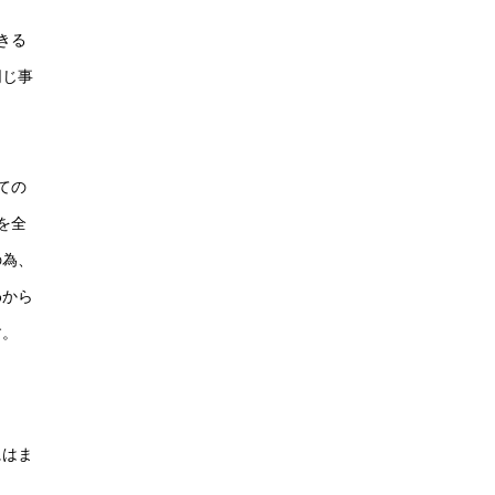
きる
同じ事
ての
を全
の為、
わから
す。
にはま