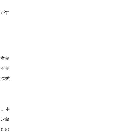
るがす
費者金
する金
で契約
す。本
ーン金
いたの