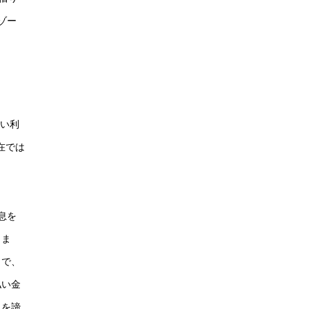
ゾー
払い利
在では
息を
りま
とで、
払い金
収を諦