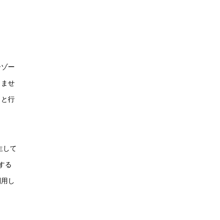
ーゾー
りませ
うと行
生して
する
利用し