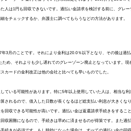
ていた人は1円も回収できないです。過払い金請求を検討する前に、グレー
明細をチェックするか、弁護士に調べてもらうなどの方法があります。
7年3月のことです。それにより金利は20.0％以下となり、その後は過
されたため、それよりも少し遅れてのグレーゾーン廃止となっています。現
ポスカードの金利改正は他の会社と比べても早いものでした。
している可能性があります。特に5年以上使用していた人は、相当な利
加算されるので、借入した日数が長くなるほど総支払い利息が大きくな
金を回収できる可能性が高いです。過払い金は返還請求手続きをするこ
は回収困難になるので、手続きは早めに済ませるのが得策です。また過
い手続きが必須です。もし時効になった場合は、すべての過払い金の回