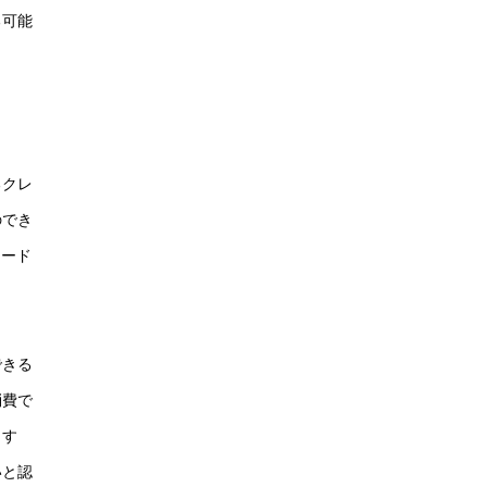
る可能
るクレ
のでき
カード
できる
消費で
りす
いと認