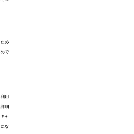
るため
すめで
を利用
に詳細
にキャ
金にな