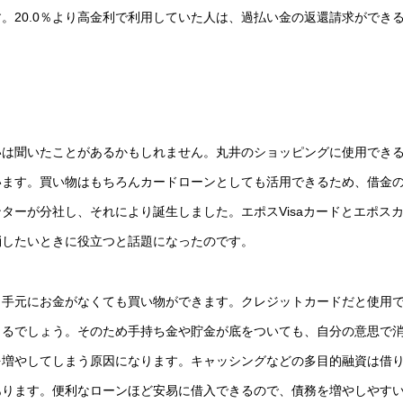
。20.0％より高金利で利用していた人は、過払い金の返還請求ができ
いは聞いたことがあるかもしれません。丸井のショッピングに使用でき
います。買い物はもちろんカードローンとしても活用できるため、借金
ターが分社し、それにより誕生しました。エポスVisaカードとエポス
消したいときに役立つと話題になったのです。
、手元にお金がなくても買い物ができます。クレジットカードだと使用
きるでしょう。そのため手持ち金や貯金が底をついても、自分の意思で
を増やしてしまう原因になります。キャッシングなどの多目的融資は借
あります。便利なローンほど安易に借入できるので、債務を増やしやす