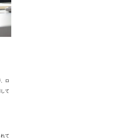
が、ロ
明して
されて