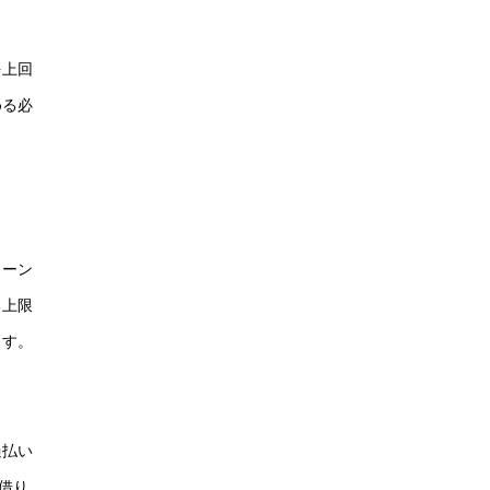
を上回
める必
ローン
る上限
ます。
過払い
借り